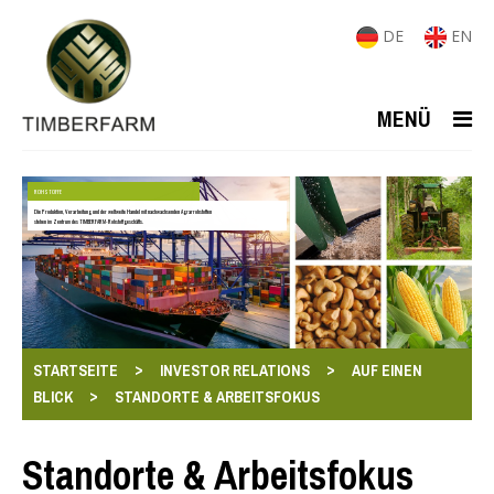
DE
EN
MENÜ
ROHSTOFFE
Die Produktion, Verarbeitung und der weltweite Handel mit nachwachsenden Agrarrohstoffen
stehen im Zentrum des TIMBERFARM-Rohstoffgeschäfts.
>
>
STARTSEITE
INVESTOR RELATIONS
AUF EINEN
>
BLICK
STANDORTE & ARBEITSFOKUS
Standorte & Arbeitsfokus