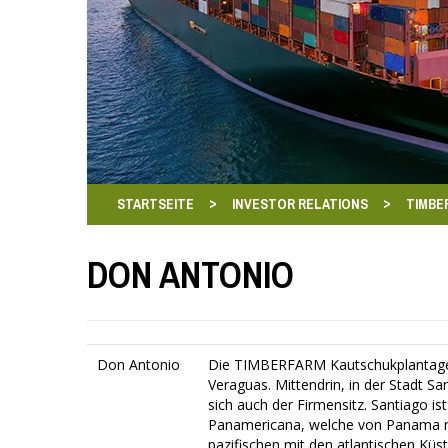
>
>
STARTSEITE
INVESTOR RELATIONS
TIMBE
DON ANTONIO
Don Antonio
Die TIMBERFARM Kautschukplantagen
Veraguas. Mittendrin, in der Stadt Sa
sich auch der Firmensitz. Santiago ist
Panamericana, welche von Panama na
pazifischen mit den atlantischen Kü