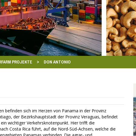
>
RFARM PROJEKTE
DON ANTONIO
 befinden sich im Herzen von Panama in der Provinz
ntiago, der Bezirkshauptstadt der Provinz Veraguas, befindet
 ein wichtiger Verkehrsknotenpunkt. Hier trifft die
ch Costa Rica führt, auf die Nord-Süd-Achsen, welche die
stengebieten Panamas verbinden. Die agrar- und