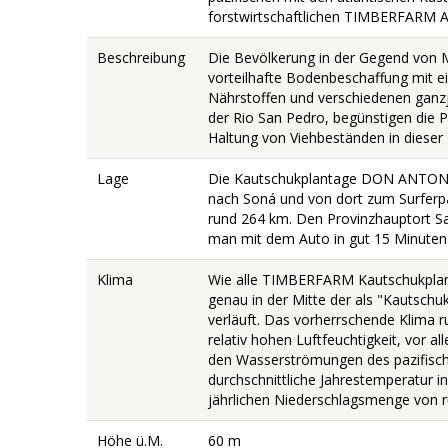
forstwirtschaftlichen TIMBERFARM Akt
Beschreibung
Die Bevölkerung in der Gegend von Mo
vorteilhafte Bodenbeschaffung mit e
Nährstoffen und verschiedenen ganzjä
der Rio San Pedro, begünstigen die P
Haltung von Viehbeständen in dieser
Lage
Die Kautschukplantage DON ANTONIO 
nach Soná und von dort zum Surferpa
rund 264 km. Den Provinzhauptort San
man mit dem Auto in gut 15 Minuten.
Klima
Wie alle TIMBERFARM Kautschukplan
genau in der Mitte der als "Kautsch
verläuft. Das vorherrschende Klima 
relativ hohen Luftfeuchtigkeit, vor 
den Wasserströmungen des pazifische
durchschnittliche Jahrestemperatur in
jährlichen Niederschlagsmenge von 
Höhe ü.M.
60 m