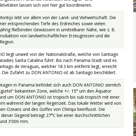
ivitäten lassen sich von hier gut koordinieren.
ntijo lebt vor allem von der Land- und Viehwirtschaft. Die
iner entsprechenden Tiefe des Erdreiches sowie vielen
hrig fließenden Gewässern in umittelbarer Nähe, wie z. B.
roduktion von landwirtschaftlichen Erzeugnissen und die
 Region.
liegt unweit von der Nationalstraße, welche von Santiago
radies Santa Catalina führt. Bis nach Panama-Stadt sind es
tiago de Veraguas, welcher 18.3 km entfernt liegt, erreicht
 Die Zufahrt zu DON ANTONIO ist ab Santiago beschildert.
tagen in Panama befindet sich auch DON ANTONIO ziemlich
ukgürtel" bekannten Zone, welche +/- 15° um den Äquator
rund um DON ANTONIO ist tropisch bis sub-tropisch mit einer
allem während der langen Regenzeit. Das lokale Wetter wird von
n Ozeans und des Golfes von Chiriqui beinflusst. Die
 dieser Gegend beträgt 27°C bei einer durchschnittlichen
rund 3'000 mm.