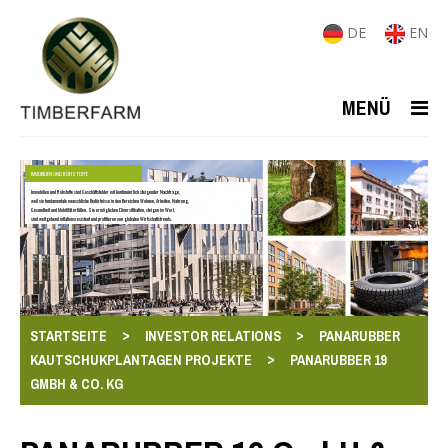
DE
EN
MENÜ
IMMOBILIEN UND ROHSTOFFE
Immobilien und Rohstoffe sind Geschäftsfelder mit kontinuierlich steigender Nachfrage,
weil sie fundamentale menschliche Bedürfnisse in den Bereichen Wohnen, Arbeiten, Nahrung,
Gesundheit und Mobilität erfüllen. Sie ermöglichen Diversifikation, steigen im Wert,
sind weitgehend inflationsresistent und profitieren von globalen Wirtschaftstrends.
>
>
STARTSEITE
INVESTOR RELATIONS
PANARUBBER
>
KAUTSCHUKPLANTAGEN PROJEKTE
PANARUBBER 19
GMBH & CO. KG