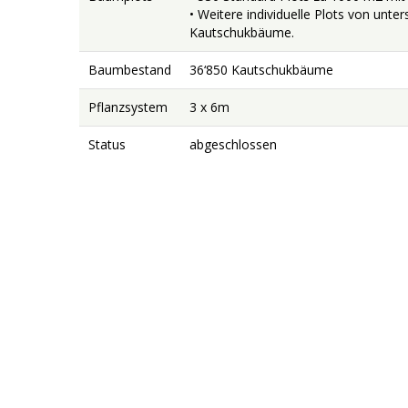
• Weitere individuelle Plots von unte
Kautschukbäume.
Baumbestand
36‘850 Kautschukbäume
Pflanzsystem
3 x 6m
Status
abgeschlossen