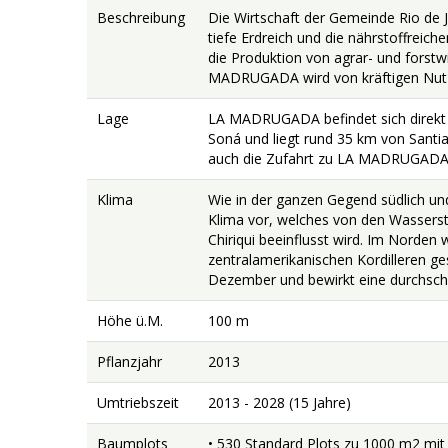
Beschreibung
Die Wirtschaft der Gemeinde Rio de J
tiefe Erdreich und die nährstoffreic
die Produktion von agrar- und forstw
MADRUGADA wird von kräftigen Nut
Lage
LA MADRUGADA befindet sich direkt 
Soná und liegt rund 35 km von Santi
auch die Zufahrt zu LA MADRUGADA a
Klima
Wie in der ganzen Gegend südlich und
Klima vor, welches von den Wassers
Chiriqui beeinflusst wird. Im Norden
zentralamerikanischen Kordilleren ges
Dezember und bewirkt eine durchsch
Höhe ü.M.
100 m
Pflanzjahr
2013
Umtriebszeit
2013 - 2028 (15 Jahre)
Baumplots
• 530 Standard Plots zu 1000 m2 mi