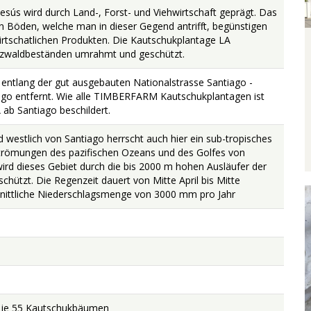
esús wird durch Land-, Forst- und Viehwirtschaft geprägt. Das
hen Böden, welche man in dieser Gegend antrifft, begünstigen
irtschatlichen Produkten. Die Kautschukplantage LA
zwaldbeständen umrahmt und geschützt.
entlang der gut ausgebauten Nationalstrasse Santiago -
ago entfernt. Wie alle TIMBERFARM Kautschukplantagen ist
b Santiago beschildert.
 westlich von Santiago herrscht auch hier ein sub-tropisches
trömungen des pazifischen Ozeans und des Golfes von
 wird dieses Gebiet durch die bis 2000 m hohen Ausläufer der
chützt. Die Regenzeit dauert von Mitte April bis Mitte
nittliche Niederschlagsmenge von 3000 mm pro Jahr
t je 55 Kautschukbäumen