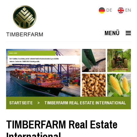
DE
EN
MENÜ
ROHSTOFFE
Die Produktion, Verarbeitung und der weltweite Handel mit nachwachsenden Agrarrohstoffen
stehen im Zentrum des TIMBERFARM-Rohstoffgeschäfts.
>
STARTSEITE
TIMBERFARM REAL ESTATE INTERNATIONAL
TIMBERFARM Real Estate
International