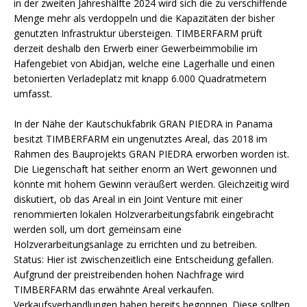
in der zweiten Jahreshälfte 2024 wird sich die zu verschiffende
Menge mehr als verdoppeln und die Kapazitäten der bisher
genutzten Infrastruktur übersteigen. TIMBERFARM prüft
derzeit deshalb den Erwerb einer Gewerbeimmobilie im
Hafengebiet von Abidjan, welche eine Lagerhalle und einen
betonierten Verladeplatz mit knapp 6.000 Quadratmetern
umfasst.
In der Nähe der Kautschukfabrik GRAN PIEDRA in Panama
besitzt TIMBERFARM ein ungenutztes Areal, das 2018 im
Rahmen des Bauprojekts GRAN PIEDRA erworben worden ist.
Die Liegenschaft hat seither enorm an Wert gewonnen und
könnte mit hohem Gewinn veräußert werden. Gleichzeitig wird
diskutiert, ob das Areal in ein Joint Venture mit einer
renommierten lokalen Holzverarbeitungsfabrik eingebracht
werden soll, um dort gemeinsam eine
Holzverarbeitungsanlage zu errichten und zu betreiben.
Status: Hier ist zwischenzeitlich eine Entscheidung gefallen.
Aufgrund der preistreibenden hohen Nachfrage wird
TIMBERFARM das erwähnte Areal verkaufen.
Verkaufsverhandlungen haben bereits begonnen. Diese sollten