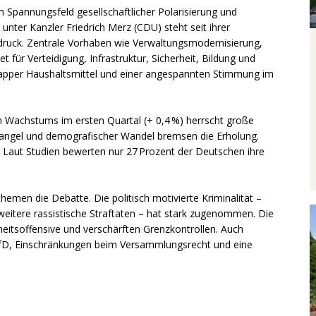
 Spannungsfeld gesellschaftlicher Polarisierung und
unter Kanzler Friedrich Merz (CDU) steht seit ihrer
uck. Zentrale Vorhaben wie Verwaltungsmodernisierung,
et für Verteidigung, Infrastruktur, Sicherheit, Bildung und
napper Haushaltsmittel und einer angespannten Stimmung im
hten Wachstums im ersten Quartal (+ 0,4 %) herrscht große
mangel und demografischer Wandel bremsen die Erholung.
eg: Laut Studien bewerten nur 27 Prozent der Deutschen ihre
hemen die Debatte. Die politisch motivierte Kriminalität –
weitere rassistische Straftaten – hat stark zugenommen. Die
eitsoffensive und verschärften Grenzkontrollen. Auch
AfD, Einschränkungen beim Versammlungsrecht und eine