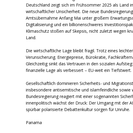
Deutschland zeigt sich im Frühsommer 2025 als Land im
wirtschaftlicher Unsicherheit. Die neue Bundesregierung 
Amtsübernahme Anfang Mai unter großem Erwartungsdr
Digitalisierung und ein billionenschweres Investitionspak
Klimaschutz stoßen auf Skepsis, nicht zuletzt wegen k
Land.
Die wirtschaftliche Lage bleibt fragil. Trotz eines leic
Verunsicherung. Energiepreise, Bürokratie, Fachkräfte
Gleichzeitig sinkt das Vertrauen in den sozialen Aufsti
finanzielle Lage als verbessert – EU-weit ein Tiefstwert.
Gesellschaftlich dominieren Sicherheits- und Migrationst
insbesondere antisemitische und islamfeindliche sowie 
Bundesregierung reagiert mit einer sogenannten Sicherh
innenpolitisch wächst der Druck: Der Umgang mit der 
spürbar polarisierte Debattenkultur sorgen für Unruhe.
Panama