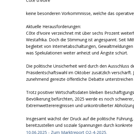
Côte d’Ivoire
keine besonderen Vorkommnisse, welche das operative
Aktuelle Herausforderungen:
Côte d’Ivoire verzeichnet mit über sechs Prozent weite
Westafrika. Doch die Stimmung ist angespannt. Seit Mit
begleitet von Internetabschaltungen, Gewaltmeldungen u
was Spekulationen weiter anheizt und Ängste schürt.
Die politische Unsicherheit wird durch den Ausschluss
Präsidentschaftswahl im Oktober zusätzlich verschärft.
zunehmend gereizte öffentliche Debatte unterstreichen d
Trotz positiver Wirtschaftsdaten bleiben Beschäftigung
Bevölkerung befürchten, 2025 werde es noch schwerer, 
Extremwetterereignissen und unkontrollierter Abholzu
Insgesamt wächst der Druck auf die politische Führung
bereitzustellen und soziale Spannungen durch konkret
10.06.2025 - Zum Marktreport Q2-4-2025.