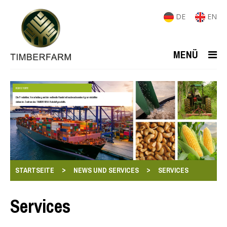
DE
EN
MENÜ
ROHSTOFFE
Die Produktion, Verarbeitung und der weltweite Handel mit nachwachsenden Agrarrohstoffen
stehen im Zentrum des TIMBERFARM-Rohstoffgeschäfts.
>
>
STARTSEITE
NEWS UND SERVICES
SERVICES
Services