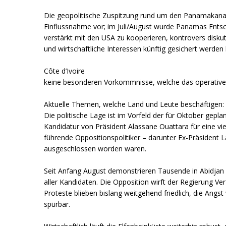
Die geopolitische Zuspitzung rund um den Panamakanal 
Einflussnahme vor; im Juli/August wurde Panamas Entsc
verstärkt mit den USA zu kooperieren, kontrovers diskut
und wirtschaftliche Interessen künftig gesichert werden
Côte d’Ivoire
keine besonderen Vorkommnisse, welche das operative
Aktuelle Themen, welche Land und Leute beschäftigen:
Die politische Lage ist im Vorfeld der für Oktober gep
Kandidatur von Präsident Alassane Ouattara für eine vi
führende Oppositionspolitiker – darunter Ex-Präsident
ausgeschlossen worden waren.
Seit Anfang August demonstrieren Tausende in Abidjan
aller Kandidaten. Die Opposition wirft der Regierung V
Proteste blieben bislang weitgehend friedlich, die An
spürbar.