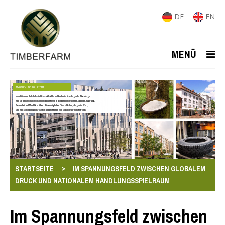
DE
EN
MENÜ
IMMOBILIEN UND ROHSTOFFE
Immobilien und Rohstoffe sind Geschäftsfelder mit kontinuierlich steigender Nachfrage,
weil sie fundamentale menschliche Bedürfnisse in den Bereichen Wohnen, Arbeiten, Nahrung,
Gesundheit und Mobilität erfüllen. Sie ermöglichen Diversifikation, steigen im Wert,
sind weitgehend inflationsresistent und profitieren von globalen Wirtschaftstrends.
>
STARTSEITE
IM SPANNUNGSFELD ZWISCHEN GLOBALEM
DRUCK UND NATIONALEM HANDLUNGSSPIELRAUM
Im Spannungsfeld zwischen