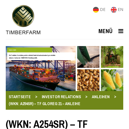
DE
EN
MENÜ
ROHSTOFFE
Die Produktion, Verarbeitung und der weltweite Handel mit nachwachsenden Agrarrohstoffen
stehen im Zentrum des TIMBERFARM-Rohstoffgeschäfts.
>
>
>
STARTSEITE
INVESTOR RELATIONS
ANLEIHEN
(WKN: A254SR) – TF GLOREG 21 – ANLEIHE
(WKN: A254SR) – TF