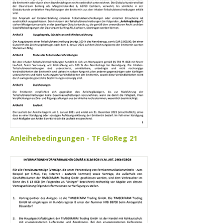
Anleihebedingungen - TF GloReg 21