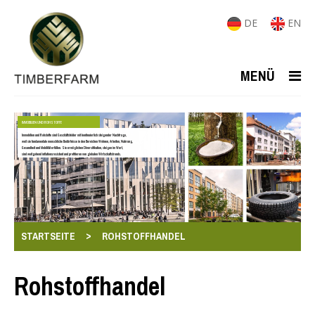
DE
EN
MENÜ
IMMOBILIEN UND ROHSTOFFE
Immobilien und Rohstoffe sind Geschäftsfelder mit kontinuierlich steigender Nachfrage,
weil sie fundamentale menschliche Bedürfnisse in den Bereichen Wohnen, Arbeiten, Nahrung,
Gesundheit und Mobilität erfüllen. Sie ermöglichen Diversifikation, steigen im Wert,
sind weitgehend inflationsresistent und profitieren von globalen Wirtschaftstrends.
>
STARTSEITE
ROHSTOFFHANDEL
Rohstoffhandel