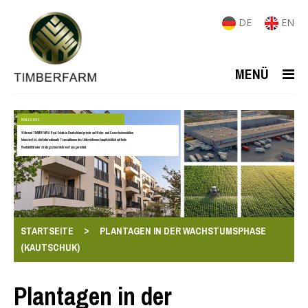
DE
EN
MENÜ
REAL ESTATE
Während TIMBERFARM-Real-Estate in Deutschland primär auf Wohn- und Gewerbeimmobilien
fokussiert ist, sind internationale Transaktionen des Unternehmens hauptsächlich auf hohe
Rentabilität oder strategischen Mehrwert ausgerichtet.
>
STARTSEITE
PLANTAGEN IN DER WACHSTUMSPHASE
(KAUTSCHUK)
Plantagen in der