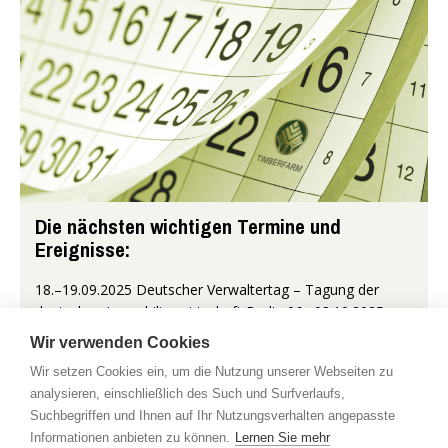
Die nächsten wichtigen Termine und
Ereignisse:
18.–19.09.2025 Deutscher Verwaltertag – Tagung der
deutschen Immobilienwirtschaft Berlin 06.–08.10.2025
EXPO REAL – Europäische Leitmesse der Real-Estate-
Wir verwenden Cookies
Branche München 08.–15.10...
Wir setzen Cookies ein, um die Nutzung unserer Webseiten zu
analysieren, einschließlich des Such und Surfverlaufs,
Mehr...
Suchbegriffen und Ihnen auf Ihr Nutzungsverhalten angepasste
Informationen anbieten zu können.
Lernen Sie mehr