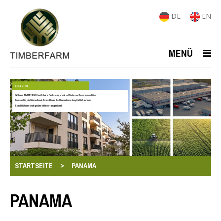
DE
EN
MENÜ
REAL ESTATE
Während TIMBERFARM-Real-Estate in Deutschland primär auf Wohn- und Gewerbeimmobilien
fokussiert ist, sind internationale Transaktionen des Unternehmens hauptsächlich auf hohe
Rentabilität oder strategischen Mehrwert ausgerichtet.
>
STARTSEITE
PANAMA
PANAMA