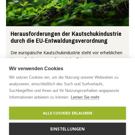
Herausforderungen der Kautschukindustrie
durch die EU-Entwaldungsverordnung
Die europäische Kautschukindustrie steht vor erheblichen
Herausforderungen aufgrund der EU-
Entwaldungsverordnung (EUDR, European Deforestation
Wir verwenden Cookies
Regulation), die im Juni 2023 in Kraft...
Wir setzen Cookies ein, um die Nutzung unserer Webseiten zu
analysieren, einschließlich des Such und Surfverlaufs,
Mehr...
Suchbegriffen und Ihnen auf Ihr Nutzungsverhalten angepasste
Informationen anbieten zu können.
Lernen Sie mehr
Copyright © 2026 timberfarm.de
Impressum
|
ALLE COOKIES ERLAUBEN
Datenschutzerklärung
|
Kontakt
EINSTELLUNGEN