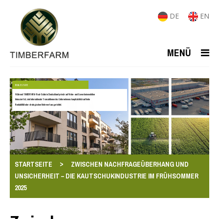
DE
EN
MENÜ
REAL ESTATE
Während TIMBERFARM-Real-Estate in Deutschland primär auf Wohn- und Gewerbeimmobilien
fokussiert ist, sind internationale Transaktionen des Unternehmens hauptsächlich auf hohe
Rentabilität oder strategischen Mehrwert ausgerichtet.
>
STARTSEITE
ZWISCHEN NACHFRAGEÜBERHANG UND
UNSICHERHEIT – DIE KAUTSCHUKINDUSTRIE IM FRÜHSOMMER
2025