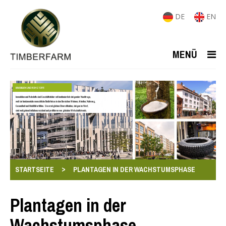
DE
EN
MENÜ
IMMOBILIEN UND ROHSTOFFE
Immobilien und Rohstoffe sind Geschäftsfelder mit kontinuierlich steigender Nachfrage,
weil sie fundamentale menschliche Bedürfnisse in den Bereichen Wohnen, Arbeiten, Nahrung,
Gesundheit und Mobilität erfüllen. Sie ermöglichen Diversifikation, steigen im Wert,
sind weitgehend inflationsresistent und profitieren von globalen Wirtschaftstrends.
>
STARTSEITE
PLANTAGEN IN DER WACHSTUMSPHASE
Plantagen in der
Wachstumsphase