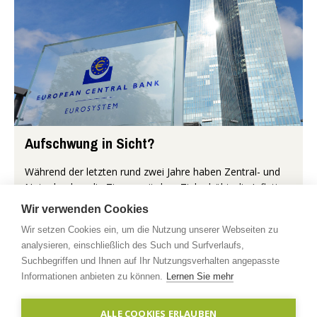
Aufschwung in Sicht?
Während der letzten rund zwei Jahre haben Zentral- und
Notenbanken die Zinsen mit dem Ziel erhöht, die Inflation
zu bekämpfen und trotzdem die Wirtschaft nicht
Wir verwenden Cookies
abzuwürgen und in ein...
Wir setzen Cookies ein, um die Nutzung unserer Webseiten zu
analysieren, einschließlich des Such und Surfverlaufs,
Mehr...
Suchbegriffen und Ihnen auf Ihr Nutzungsverhalten angepasste
Informationen anbieten zu können.
Lernen Sie mehr
Copyright © 2026 timberfarm.de
Impressum
|
ALLE COOKIES ERLAUBEN