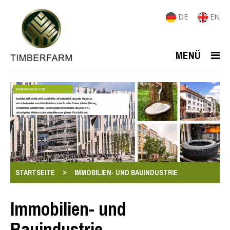
DE
EN
MENÜ
IMMOBILIEN UND ROHSTOFFE
Immobilien und Rohstoffe sind Geschäftsfelder mit kontinuierlich steigender Nachfrage,
weil sie fundamentale menschliche Bedürfnisse in den Bereichen Wohnen, Arbeiten, Nahrung,
Gesundheit und Mobilität erfüllen. Sie ermöglichen Diversifikation, steigen im Wert,
sind weitgehend inflationsresistent und profitieren von globalen Wirtschaftstrends.
>
STARTSEITE
IMMOBILIEN- UND BAUINDUSTRIE
Immobilien- und
Bauindustrie