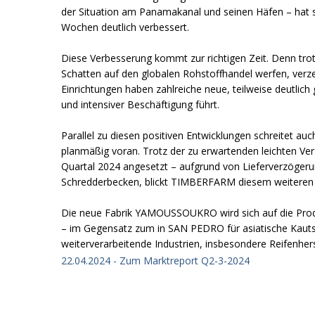
der Situation am Panamakanal und seinen Häfen – hat s
Wochen deutlich verbessert.
Diese Verbesserung kommt zur richtigen Zeit. Denn tro
Schatten auf den globalen Rohstoffhandel werfen, verz
Einrichtungen haben zahlreiche neue, teilweise deutlic
und intensiver Beschäftigung führt.
Parallel zu diesen positiven Entwicklungen schreitet au
planmäßig voran. Trotz der zu erwartenden leichten Ver
Quartal 2024 angesetzt – aufgrund von Lieferverzöger
Schredderbecken, blickt TIMBERFARM diesem weiteren M
Die neue Fabrik YAMOUSSOUKRO wird sich auf die Produ
– im Gegensatz zum in SAN PEDRO für asiatische Kauts
weiterverarbeitende Industrien, insbesondere Reifenhers
22.04.2024 - Zum Marktreport Q2-3-2024