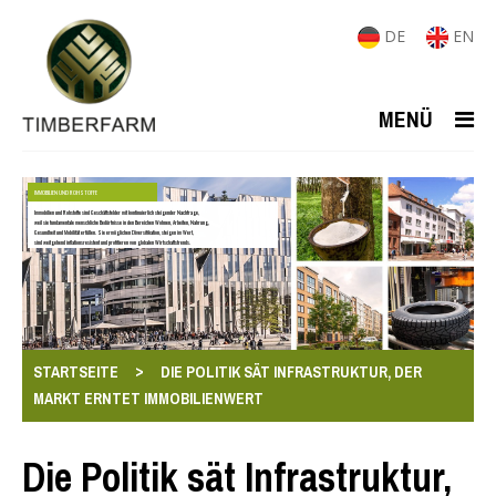
DE
EN
MENÜ
IMMOBILIEN UND ROHSTOFFE
Immobilien und Rohstoffe sind Geschäftsfelder mit kontinuierlich steigender Nachfrage,
weil sie fundamentale menschliche Bedürfnisse in den Bereichen Wohnen, Arbeiten, Nahrung,
Gesundheit und Mobilität erfüllen. Sie ermöglichen Diversifikation, steigen im Wert,
sind weitgehend inflationsresistent und profitieren von globalen Wirtschaftstrends.
>
STARTSEITE
DIE POLITIK SÄT INFRASTRUKTUR, DER
MARKT ERNTET IMMOBILIENWERT
Die Politik sät Infrastruktur,