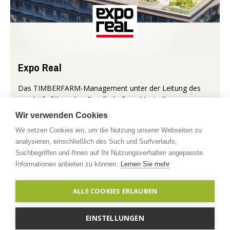
Expo Real
Das TIMBERFARM-Management unter der Leitung des
geschäftsführenden Gesellschafters Maximilian
Breidenstein war am 7. Oktober Gast auf der Expo Real in
Wir verwenden Cookies
München, der größten internati...
Wir setzen Cookies ein, um die Nutzung unserer Webseiten zu
analysieren, einschließlich des Such und Surfverlaufs,
Mehr...
Suchbegriffen und Ihnen auf Ihr Nutzungsverhalten angepasste
Informationen anbieten zu können.
Lernen Sie mehr
Copyright © 2026 timberfarm.de
Impressum
|
ALLE COOKIES ERLAUBEN
Datenschutzerklärung
|
Kontakt
EINSTELLUNGEN