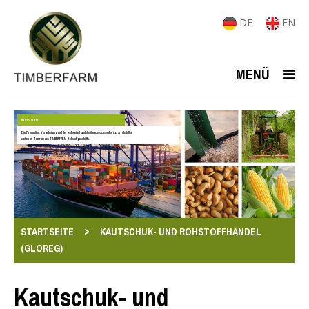
DE
EN
MENÜ
ROHSTOFFE
Die Produktion, Verarbeitung und der weltweite Handel mit nachwachsenden Agrarrohstoffen
stehen im Zentrum des TIMBERFARM-Rohstoffgeschäfts.
>
STARTSEITE
KAUTSCHUK- UND ROHSTOFFHANDEL
(GLOREG)
Kautschuk- und