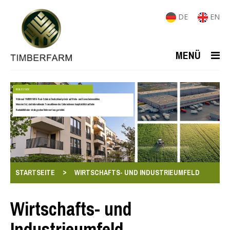
DE
EN
MENÜ
REAL ESTATE
Während TIMBERFARM-Real-Estate in Deutschland primär auf Wohn- und Gewerbeimmobilien
fokussiert ist, sind internationale Transaktionen des Unternehmens hauptsächlich auf hohe
Rentabilität oder strategischen Mehrwert ausgerichtet.
>
STARTSEITE
WIRTSCHAFTS- UND INDUSTRIEUMFELD
Wirtschafts- und
Industrieumfeld