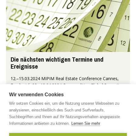
Die nächsten wichtigen Termine und
Ereignisse
12.–15.03.2024 MIPIM Real Estate Conference Cannes,
Frankreich 08.–10.04.2024 Commodities Global Summit
Lausanne, Schweiz 17.–20.04.2024 RUBBER Eurasia 2024
Wir verwenden Cookies
Istanbul, Türkei 07.–...
Wir setzen Cookies ein, um die Nutzung unserer Webseiten zu
analysieren, einschließlich des Such und Surfverlaufs,
Mehr...
Suchbegriffen und Ihnen auf Ihr Nutzungsverhalten angepasste
Informationen anbieten zu können.
Lernen Sie mehr
Copyright © 2026 timberfarm.de
Impressum
|