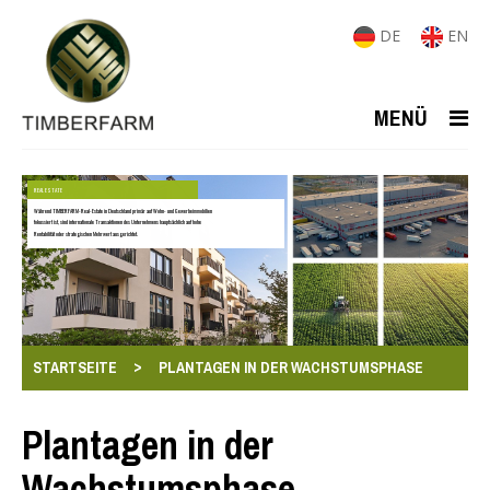
DE
EN
MENÜ
REAL ESTATE
Während TIMBERFARM-Real-Estate in Deutschland primär auf Wohn- und Gewerbeimmobilien
fokussiert ist, sind internationale Transaktionen des Unternehmens hauptsächlich auf hohe
Rentabilität oder strategischen Mehrwert ausgerichtet.
>
STARTSEITE
PLANTAGEN IN DER WACHSTUMSPHASE
Plantagen in der
Wachstumsphase