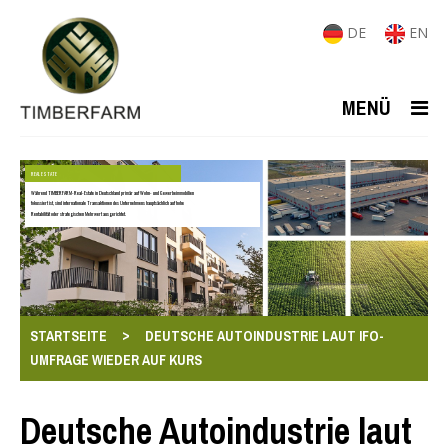
DE
EN
MENÜ
REAL ESTATE
Während TIMBERFARM-Real-Estate in Deutschland primär auf Wohn- und Gewerbeimmobilien
fokussiert ist, sind internationale Transaktionen des Unternehmens hauptsächlich auf hohe
Rentabilität oder strategischen Mehrwert ausgerichtet.
>
STARTSEITE
DEUTSCHE AUTOINDUSTRIE LAUT IFO-
UMFRAGE WIEDER AUF KURS
Deutsche Autoindustrie laut