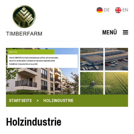
DE
EN
MENÜ
REAL ESTATE
Während TIMBERFARM-Real-Estate in Deutschland primär auf Wohn- und Gewerbeimmobilien
fokussiert ist, sind internationale Transaktionen des Unternehmens hauptsächlich auf hohe
Rentabilität oder strategischen Mehrwert ausgerichtet.
>
STARTSEITE
HOLZINDUSTRIE
Holzindustrie