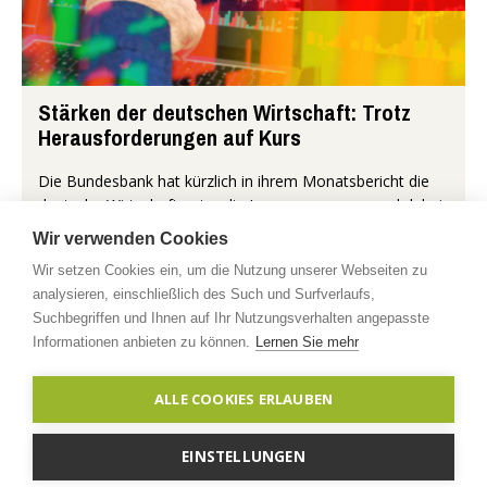
Stärken der deutschen Wirtschaft: Trotz
Herausforderungen auf Kurs
Die Bundesbank hat kürzlich in ihrem Monatsbericht die
deutsche Wirtschaft unter die Lupe genommen und dabei
überraschend positive Erkenntnisse zutage gefördert.
Wir verwenden Cookies
Zunächst sei erwähn...
Wir setzen Cookies ein, um die Nutzung unserer Webseiten zu
analysieren, einschließlich des Such und Surfverlaufs,
Mehr...
Suchbegriffen und Ihnen auf Ihr Nutzungsverhalten angepasste
Informationen anbieten zu können.
Lernen Sie mehr
Copyright © 2026 timberfarm.de
Impressum
|
ALLE COOKIES ERLAUBEN
Datenschutzerklärung
|
Kontakt
EINSTELLUNGEN