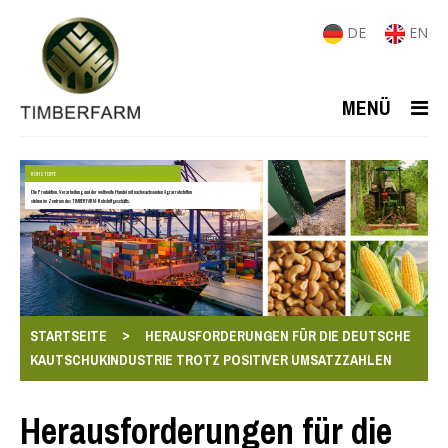
DE
EN
MENÜ
ROHSTOFFE
Die Produktion, Verarbeitung und der weltweite Handel mit nachwachsenden Agrarrohstoffen
stehen im Zentrum des TIMBERFARM-Rohstoffgeschäfts.
>
STARTSEITE
HERAUSFORDERUNGEN FÜR DIE DEUTSCHE
KAUTSCHUKINDUSTRIE TROTZ POSITIVER UMSATZZAHLEN
Herausforderungen für die