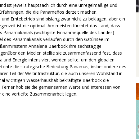
d ist jeweils hauptsächlich durch eine unregelmäßige und
 Erfahrungen, die die Panameños derzeit machen.
nd Erntebetrieb sind bislang zwar nicht zu beklagen, aber ein
nzeit ist nie optimal. Am meisten fürchtet das Land, dass
des Panamakanals (wichtigste Einnahmequelle des Landes)
ttel des Panamakanals verlaufen durch den Gatúnsee im
ußenministerin Annalena Baerbock ihre sechstägige
genüber den Medien stellte sie zusammenfassend fest, dass
und Energie intensiviert werden sollte, um den globalen
betonte die strategische Bedeutung Panamas, insbesondere des
er Teil der Weltinfrastruktur, die auch unseren Wohlstand in
nal wichtigen Wasserhaushalt bekräftigte Baerbock die
. Ferner hob sie die gemeinsamen Werte und Interessen von
 eine vertiefte Zusammenarbeit legen.