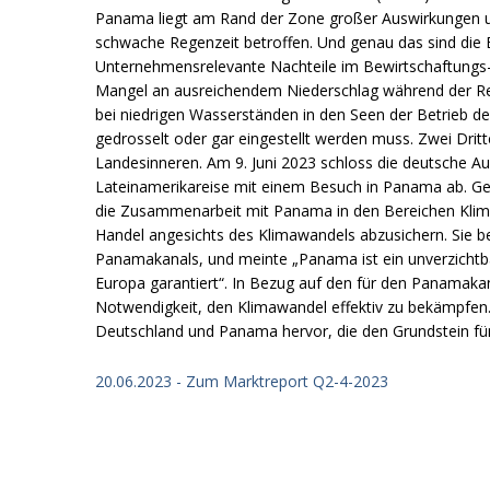
Panama liegt am Rand der Zone großer Auswirkungen un
schwache Regenzeit betroffen. Und genau das sind die
Unternehmensrelevante Nachteile im Bewirtschaftungs- u
Mangel an ausreichendem Niederschlag während der Rege
bei niedrigen Wasserständen in den Seen der Betrieb 
gedrosselt oder gar eingestellt werden muss. Zwei Dri
Landesinneren. Am 9. Juni 2023 schloss die deutsche A
Lateinamerikareise mit einem Besuch in Panama ab. Ge
die Zusammenarbeit mit Panama in den Bereichen Klima 
Handel angesichts des Klimawandels abzusichern. Sie 
Panamakanals, und meinte „Panama ist ein unverzichtbar
Europa garantiert“. In Bezug auf den für den Panamaka
Notwendigkeit, den Klimawandel effektiv zu bekämpfen
Deutschland und Panama hervor, die den Grundstein für
20.06.2023 - Zum Marktreport Q2-4-2023