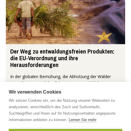
Der Weg zu entwaldungsfreien Produkten:
die EU-Verordnung und ihre
Herausforderungen
In der globalen Bemühung, die Abholzung der Wälder
einzudämmen und den Schutz unserer natürlichen
Ressourcen zu gewährleisten, hat die Europäische Union
Wir verwenden Cookies
einen wichtigen Schritt unte...
Wir setzen Cookies ein, um die Nutzung unserer Webseiten zu
analysieren, einschließlich des Such und Surfverlaufs,
Mehr...
Suchbegriffen und Ihnen auf Ihr Nutzungsverhalten angepasste
Informationen anbieten zu können.
Lernen Sie mehr