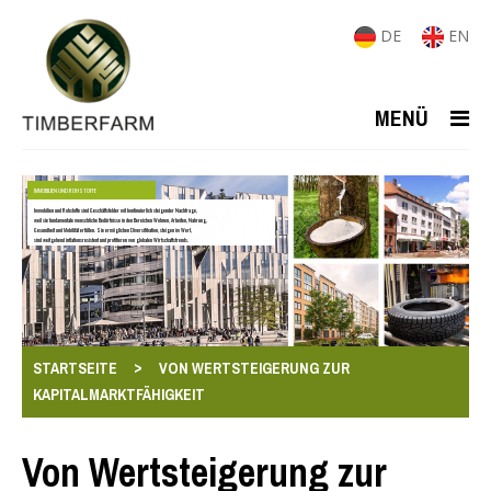
DE
EN
MENÜ
IMMOBILIEN UND ROHSTOFFE
Immobilien und Rohstoffe sind Geschäftsfelder mit kontinuierlich steigender Nachfrage,
weil sie fundamentale menschliche Bedürfnisse in den Bereichen Wohnen, Arbeiten, Nahrung,
Gesundheit und Mobilität erfüllen. Sie ermöglichen Diversifikation, steigen im Wert,
sind weitgehend inflationsresistent und profitieren von globalen Wirtschaftstrends.
>
STARTSEITE
VON WERTSTEIGERUNG ZUR
KAPITALMARKTFÄHIGKEIT
Von Wertsteigerung zur